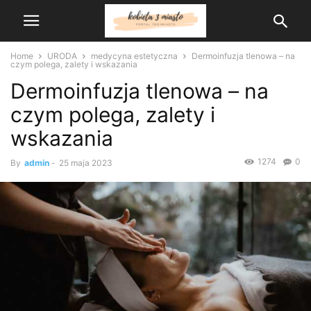
Home
URODA
medycyna estetyczna
Dermoinfuzja tlenowa – na
czym polega, zalety i wskazania
Dermoinfuzja tlenowa – na
czym polega, zalety i
wskazania
1274
0
By
admin
-
25 maja 2023