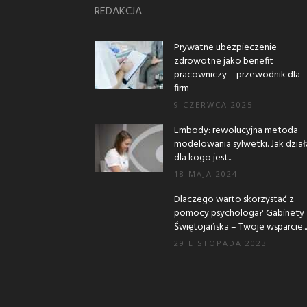
REDAKCJA
Prywatne ubezpieczenie
zdrowotne jako benefit
pracowniczy – przewodnik dla
firm
9 CZERWCA 2025
Embody: rewolucyjna metoda
modelowania sylwetki. Jak działa
dla kogo jest...
18 MAJA 2024
Dlaczego warto skorzystać z
pomocy psychologa? Gabinety
Świętojańska – Twoje wsparcie...
29 LISTOPADA 2023