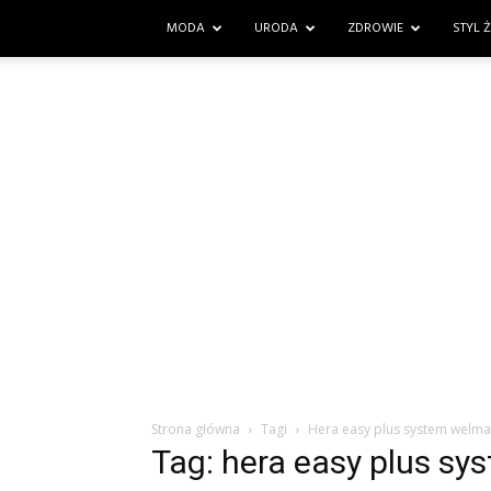
MODA
URODA
ZDROWIE
STYL 
Strona główna
Tagi
Hera easy plus system welma
Tag: hera easy plus s