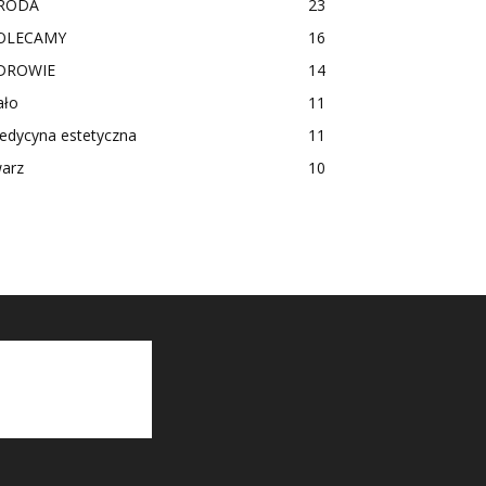
RODA
23
OLECAMY
16
DROWIE
14
ało
11
edycyna estetyczna
11
warz
10