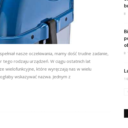
b
8
B
p
o
 spełniał nasze oczekiwania, mamy dość trudne zadanie,
8
 tego rodzaju urządzeń. W ciągu ostatnich lat
ze wielofunkcyjne, które wyręczają nas w wielu
L
o mogłaby wskazywać nazwa. Jednym z
1