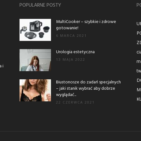
POPULARNE POSTY
P
MultiCooker – szybkie i zdrowe
U
gotowanie!
P
6 MARCA 2021
Z
Urologia estetyczna
ci
13 MAJA 2022
m
 i
t
D
Biustonosze do zadań specjalnych
– jaki stanik wybrać aby dobrze
M
wyglądać...
K
22 CZERWCA 2021