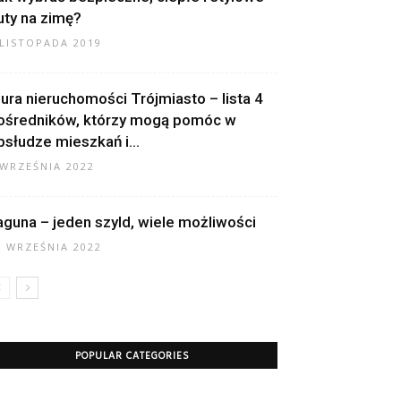
uty na zimę?
 LISTOPADA 2019
iura nieruchomości Trójmiasto – lista 4
ośredników, którzy mogą pomóc w
bsłudze mieszkań i...
 WRZEŚNIA 2022
aguna – jeden szyld, wiele możliwości
6 WRZEŚNIA 2022
POPULAR CATEGORIES