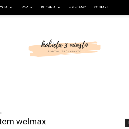
ŻYCIA
DOM
KUCHNIA
POLECAMY
KONTAKT
kobieta3miasto
x
ystem welmax