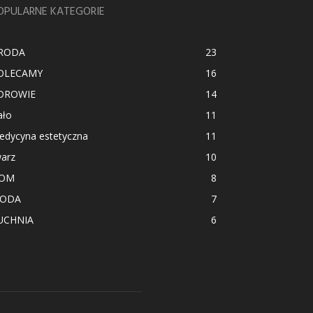
OPULARNE KATEGORIE
RODA
23
OLECAMY
16
DROWIE
14
ało
11
edycyna estetyczna
11
warz
10
OM
8
ODA
7
UCHNIA
6