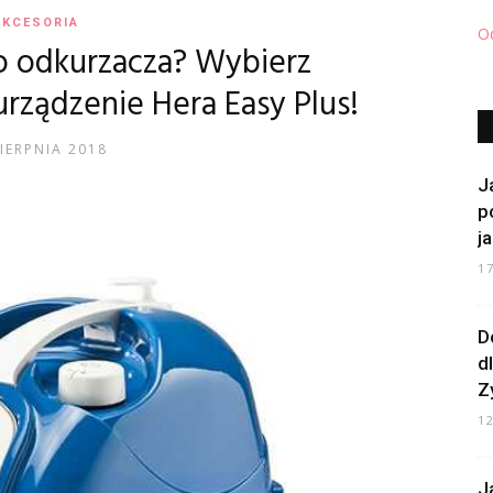
AKCESORIA
Od
o odkurzacza? Wybierz
rządzenie Hera Easy Plus!
SIERPNIA 2018
J
p
j
1
D
d
Z
1
J