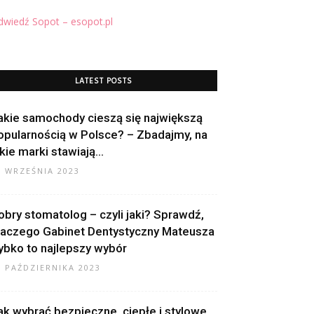
wiedź Sopot – esopot.pl
LATEST POSTS
akie samochody cieszą się największą
opularnością w Polsce? – Zbadajmy, na
akie marki stawiają...
7 WRZEŚNIA 2023
obry stomatolog – czyli jaki? Sprawdź,
laczego Gabinet Dentystyczny Mateusza
ybko to najlepszy wybór
2 PAŹDZIERNIKA 2023
ak wybrać bezpieczne, ciepłe i stylowe